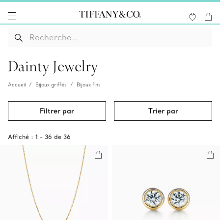
Dainty Jewelry
Accueil
Bijoux griffés
Bijoux fins
Filtrer par
Trier par
Affiché :
1
-
36
de
36