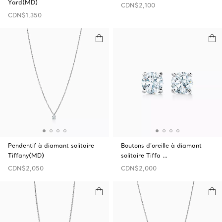
Yard(MD)
CDN$2,100
CDN$1,350
Pendentif à diamant solitaire
Boutons d’oreille à diamant
Tiffany(MD)
solitaire Tiffa …
CDN$2,050
CDN$2,000