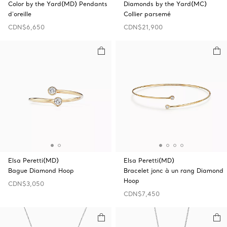
Color by the Yard(MD) Pendants
Diamonds by the Yard(MC)
d'oreille
Collier parsemé
CDN$6,650
CDN$21,900
Elsa Peretti(MD)
Elsa Peretti(MD)
Bague Diamond Hoop
Bracelet jonc à un rang Diamond
Hoop
CDN$3,050
CDN$7,450