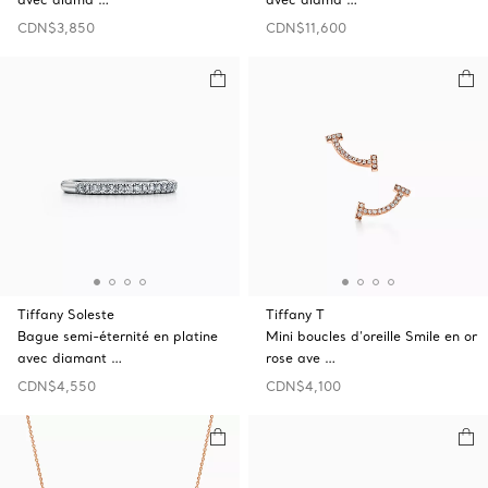
CDN$3,850
CDN$11,600
Tiffany Soleste
Tiffany T
Bague semi-éternité en platine
Mini boucles d’oreille Smile en or
avec diamant …
rose ave …
CDN$4,550
CDN$4,100