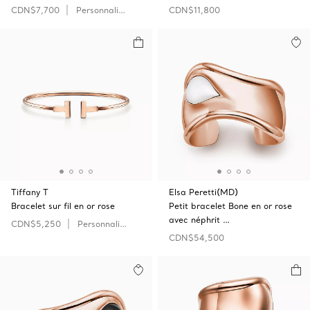
CDN$7,700
Personnaliser
CDN$11,800
Tiffany T
Elsa Peretti(MD)
Bracelet sur fil en or rose
Petit bracelet Bone en or rose
avec néphrit …
CDN$5,250
Personnaliser
CDN$54,500