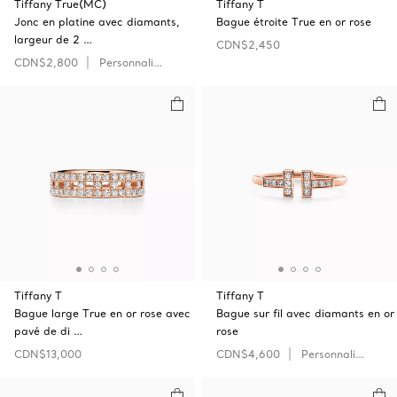
Tiffany True(MC)
Tiffany T
Jonc en platine avec diamants,
Bague étroite True en or rose
largeur de 2 …
CDN$2,450
CDN$2,800
Personnaliser
Tiffany T
Tiffany T
Bague large True en or rose avec
Bague sur fil avec diamants en or
pavé de di …
rose
CDN$13,000
CDN$4,600
Personnaliser