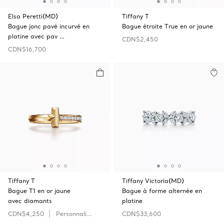
Elsa Peretti(MD)
Tiffany T
Bague jonc pavé incurvé en
Bague étroite True en or jaune
platine avec pav …
CDN$2,450
CDN$16,700
Tiffany T
Tiffany Victoria(MD)
Bague T1 en or jaune
Bague à forme alternée en
avec diamants
platine
CDN$4,250
Personnaliser
CDN$33,600