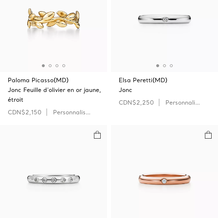
Paloma Picasso(MD)
Elsa Peretti(MD)
Jonc Feuille d’olivier en or jaune,
Jonc
étroit
CDN$2,250
Personnaliser
CDN$2,150
Personnaliser