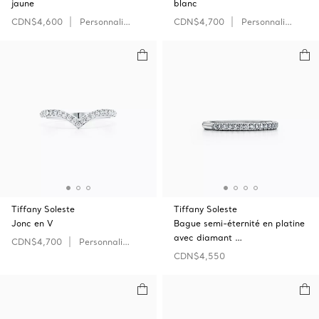
jaune
blanc
CDN$4,600
Personnaliser
CDN$4,700
Personnaliser
Tiffany Soleste
Tiffany Soleste
Jonc en V
Bague semi-éternité en platine
avec diamant …
CDN$4,700
Personnaliser
CDN$4,550