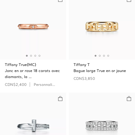
Tiffany True(MC)
Tiffany T
Jonc en or rose 18 carats avec
Bague large True en or jaune
diamants, la …
CDN$3,850
CDN$2,400
Personnaliser