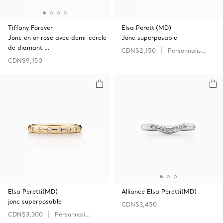
Tiffany Forever
Elsa Peretti(MD)
Jonc en or rose avec demi-cercle
Jonc superposable
de diamant …
CDN$2,150
Personnaliser
CDN$9,150
Elsa Peretti(MD)
Alliance Elsa Peretti(MD)
jonc superposable
CDN$3,450
CDN$3,300
Personnaliser