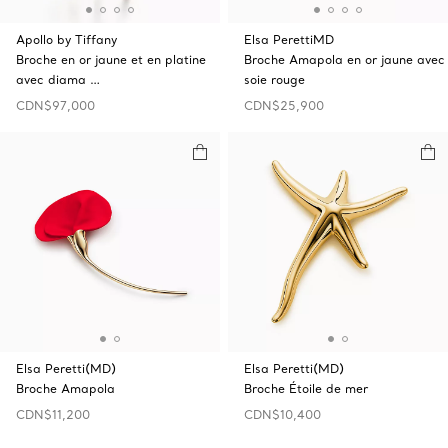
Apollo by Tiffany
Elsa PerettiMD
Broche en or jaune et en platine
Broche Amapola en or jaune avec
avec diama …
soie rouge
CDN$97,000
CDN$25,900
Elsa Peretti(MD)
Elsa Peretti(MD)
Broche Amapola
Broche Étoile de mer
CDN$11,200
CDN$10,400