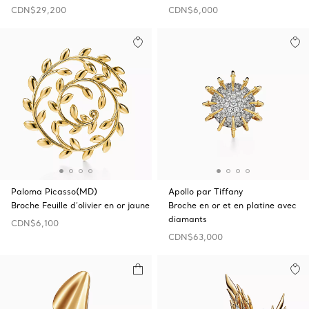
CDN$29,200
CDN$6,000
Paloma Picasso(MD)
Apollo par Tiffany
Broche Feuille d’olivier en or jaune
Broche en or et en platine avec
diamants
CDN$6,100
CDN$63,000