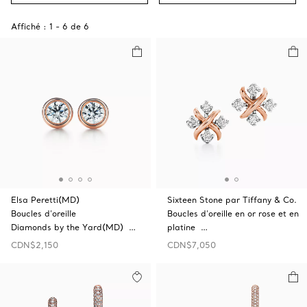
Affiché :
1
-
6
de
6
Elsa Peretti(MD)
Sixteen Stone par Tiffany & Co.
Boucles d’oreille
Boucles d’oreille en or rose et en
Diamonds by the Yard(MD) …
platine …
CDN$2,150
CDN$7,050