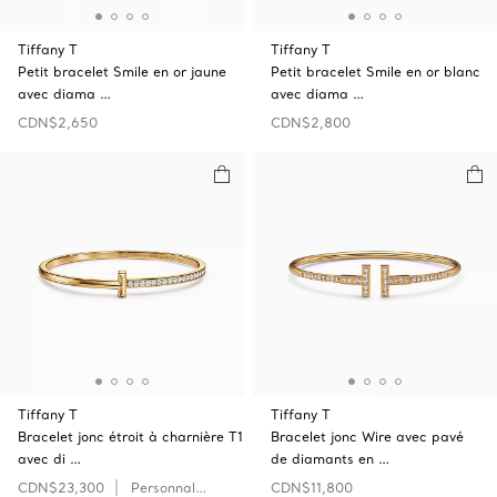
Tiffany T
Tiffany T
Petit bracelet Smile en or jaune
Petit bracelet Smile en or blanc
avec diama …
avec diama …
CDN$2,650
CDN$2,800
Tiffany T
Tiffany T
Bracelet jonc étroit à charnière T1
Bracelet jonc Wire avec pavé
avec di …
de diamants en …
CDN$23,300
Personnaliser
CDN$11,800