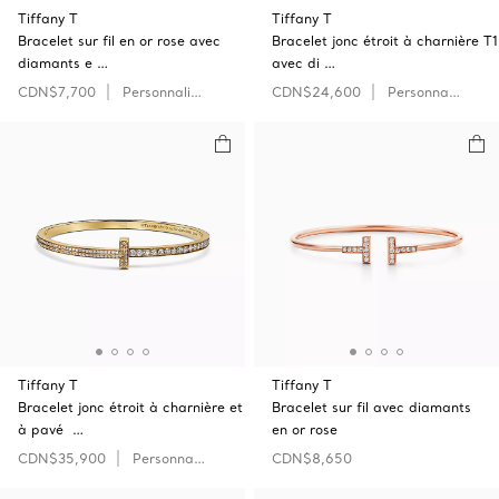
Tiffany T
Tiffany T
Bracelet sur fil en or rose avec
Bracelet jonc étroit à charnière T1
diamants e …
avec di …
CDN$7,700
Personnaliser
CDN$24,600
Personnaliser
Tiffany T
Tiffany T
Bracelet jonc étroit à charnière et
Bracelet sur fil avec diamants
à pavé …
en or rose
CDN$35,900
Personnaliser
CDN$8,650