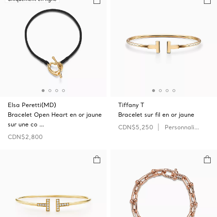
Elsa Peretti(MD)
Tiffany T
Bracelet Open‎ Heart en or jaune
Bracelet sur fil en or jaune
sur une co …
CDN$5,250
Personnaliser
CDN$2,800