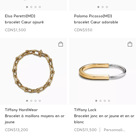
Elsa Peretti(MD)
Paloma Picasso(MD)
bracelet Cœur ajouré
bracelet Cœur adorable
CDN$1,500
CDN$550
Tiffany HardWear
Tiffany Lock
Bracelet à maillons moyens en or
Bracelet jonc en or jaune et en or
jaune
blanc
CDN$13,200
CDN$11,500
Personnaliser