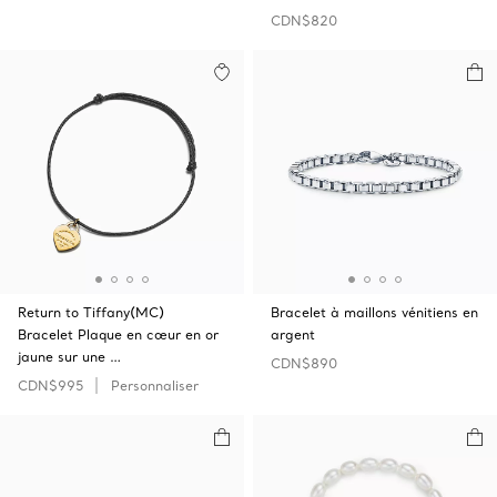
CDN$820
Return to Tiffany(MC)
Bracelet à maillons vénitiens en
Bracelet Plaque en cœur en or
argent
jaune sur une …
CDN$890
CDN$995
Personnaliser