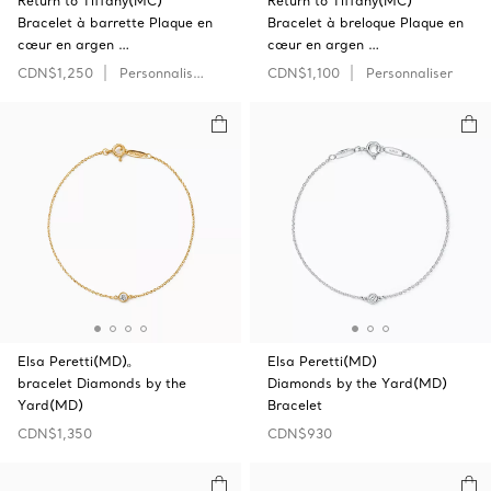
Return to Tiffany(MC)
Return to Tiffany(MC)
Bracelet à barrette Plaque en
Bracelet à breloque Plaque en
cœur en argen …
cœur en argen …
CDN$1,250
Personnaliser
CDN$1,100
Personnaliser
Elsa Peretti(MD)ₒ
Elsa Peretti(MD)
bracelet Diamonds by the
Diamonds by the Yard(MD)
Yard(MD)
Bracelet
CDN$1,350
CDN$930