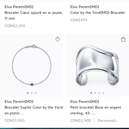
Elsa Peretti(MD)
Elsa Peretti(MD)
Bracelet Cœur ajouré en or jaune,
Color by the Yard(MD) Bracelet
11 mm
CDN$995
CDN$2,050
Elsa Peretti(MD)
Elsa Peretti(MD)
Bracelet Saphir Color by the Yard
Petit bracelet Bone en argent
en platin …
sterling, 43 …
CDN$1,950
CDN$2,900
Personnaliser