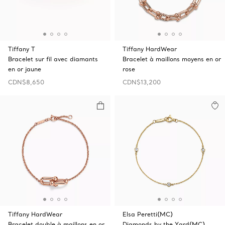
Tiffany T
Tiffany HardWear
Bracelet sur fil avec diamants
Bracelet à maillons moyens en or
en or jaune
rose
CDN$8,650
CDN$13,200
Tiffany HardWear
Elsa Peretti(MC)
Bracelet double à maillons en or
Diamonds by the Yard(MC)