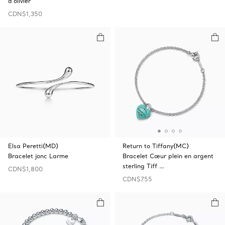
d’olivier
CDN$1,350
Elsa Peretti(MD)
Return to Tiffany(MC)
Bracelet jonc Larme
Bracelet Cœur plein en argent
sterling Tiff …
CDN$1,800
CDN$755