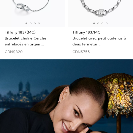
Tiffany 1837(MC)
Tiffany 1837MC
Bracelet chaîne Cercles
Bracelet avec petit cadenas à
entrelacés en argen …
deux fermetur …
CDN$820
CDN$755