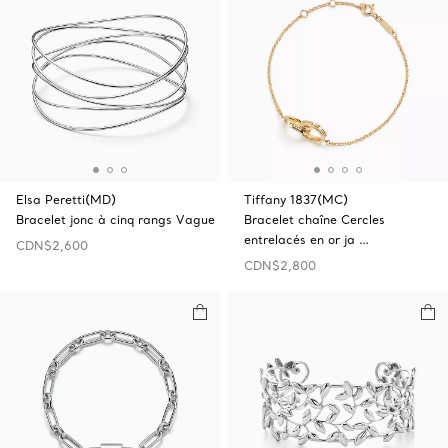
Elsa Peretti(MD)
Tiffany 1837(MC)
Bracelet jonc à cinq rangs Vague
Bracelet chaîne Cercles
entrelacés en or ja …
CDN$2,600
CDN$2,800