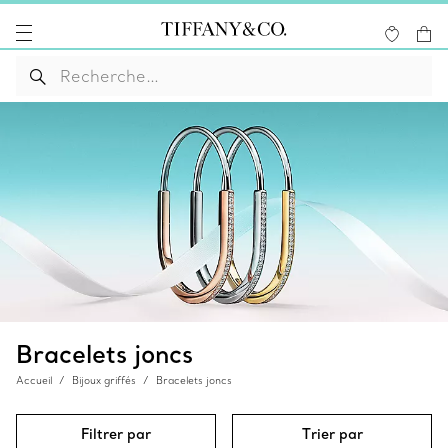
Bracelets joncs
Accueil
Bijoux griffés
Bracelets joncs
Filtrer par
Trier par