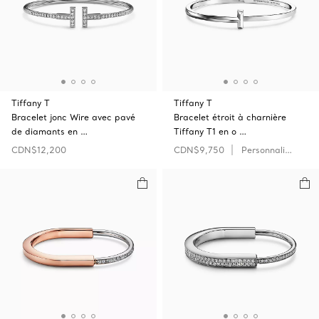
Tiffany T
Tiffany T
Bracelet jonc Wire avec pavé
Bracelet étroit à charnière
de diamants en …
Tiffany T1 en o …
CDN$12,200
CDN$9,750
Personnaliser