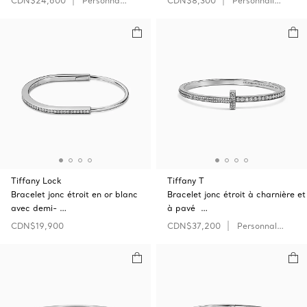
CDN$24,600
Personnaliser
CDN$8,300
Personnaliser
Tiffany Lock
Tiffany T
Bracelet jonc étroit en or blanc
Bracelet jonc étroit à charnière et
avec demi- …
à pavé …
CDN$19,900
CDN$37,200
Personnaliser