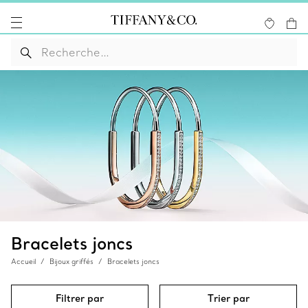
Bracelets joncs
Accueil
Bijoux griffés
Bracelets joncs
Filtrer par
Trier par