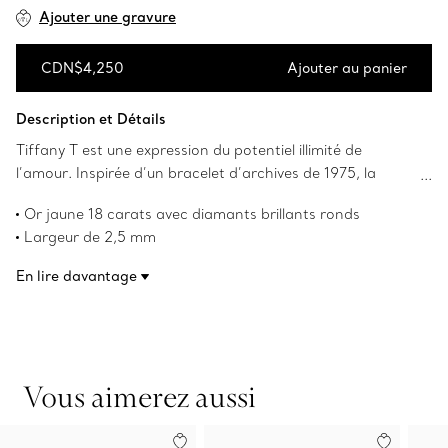
Ajouter une gravure
CDN$4,250
Ajouter au panier
Ajouter au panier
Description et Détails
Tiffany T est une expression du potentiel illimité de
l’amour. Inspirée d’un bracelet d’archives de 1975, la
collection Tiffany T rend hommage au motif iconique de la
Or jaune 18 carats avec diamants brillants ronds
Maison Tiffany et à l’esprit de New York, que le fondateur
Largeur de 2,5 mm
Charles Lewis Tiffany considérait comme un lieu de
Poids total en carats de 0,08
promesses et de possibilités. Un pavé de diamants illumine
En lire davantage
Numéro de produit:67795113
un côté de cette bague, rendant ce design
remarquablement radieux. Agencez cette bague avec
d’autres designs Tiffany en or 18 carats ou combinez
divers métaux précieux pour un style tout en audace.
Vous aimerez aussi