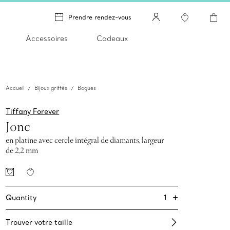
Prendre rendez-vous
Accessoires
Cadeaux
Accueil
Bijoux griffés
Bagues
Tiffany Forever
Jonc
en platine avec cercle intégral de diamants, largeur
de 2,2 mm
+
1
Quantity
Trouver votre taille