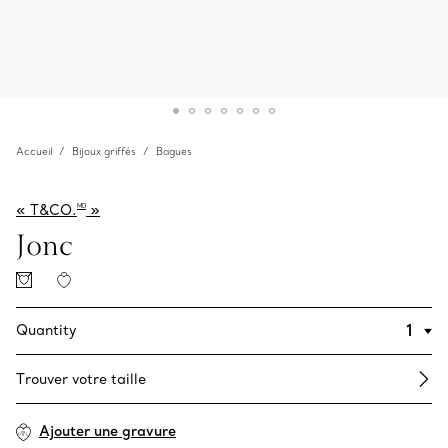
Accueil
Bijoux griffés
Bagues
« T&CO.
»
MD
Jonc
Quantity
Trouver votre taille
Ajouter une gravure