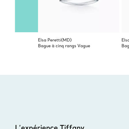
Elsa Peretti(MD)
Els
Bague à cinq rangs Vague
Bag
L’expérience Tiffany