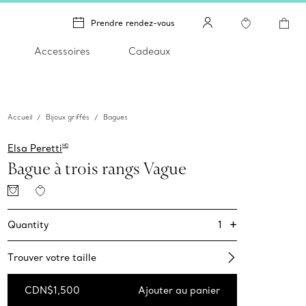
Prendre rendez-vous
Accessoires
Cadeaux
Accueil
Bijoux griffés
Bagues
Elsa Peretti
MD
Bague à trois rangs Vague
+
1
Quantity
Trouver votre taille
CDN$1,500
Ajouter au panier