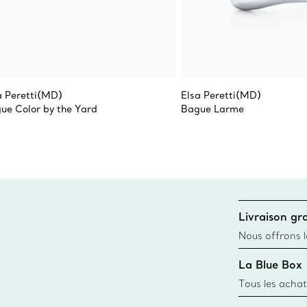
a Peretti(MD)
Elsa Peretti(MD)
ue Color by the Yard
Bague Larme
Livraison gra
Nous offrons la
toutes les com
La Blue Box
canadien et don
Tous les achat
une Tiffany Bl