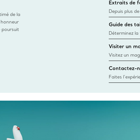
Extraits de 
remonte à 1886
fabriqués à pa
Depuis plus de
timé de la
matières
façon responsa
d’honneur
Guide des tai
fabrication de
e poursuit
Déterminez la t
d’une bague gr
Visiter un m
window.tiffan
Visitez un mag
créations, les
Contactez-n
Trouver le mag
Faites l’expér
besoins par les
pour choisir u
fixer un rende