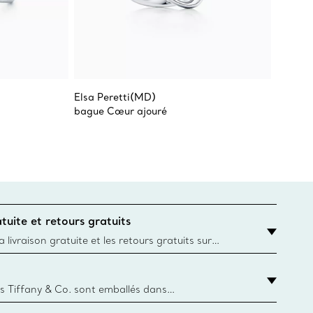
Elsa Peretti(MD)
Tiffan
bague Cœur ajouré
Bague C
tuite et retours gratuits
 livraison gratuite et les retours gratuits sur
mandes Tiffany & Co. passées sur le site Web
t la destination est l’adresse d’un particulier.
s Tiffany & Co. sont emballés dans
ue Box. Bien que l'histoire de cet emballage célèbre