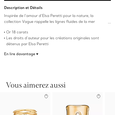
Ajouter au panier
Description et Détails
Inspirée de l’amour d’Elsa Peretti pour la nature, la
collection Vague rappelle les lignes fluides de la mer
ondulante. Les élégantes rangées d’or 18 carats de cette
Or 18 carats
bague à cinq rangs en font un bijou de style moderne.
Les droits d’auteur pour les créations originales sont
détenus par Elsa Peretti
Numéro de produit:60118865
En lire davantage
Vous aimerez aussi