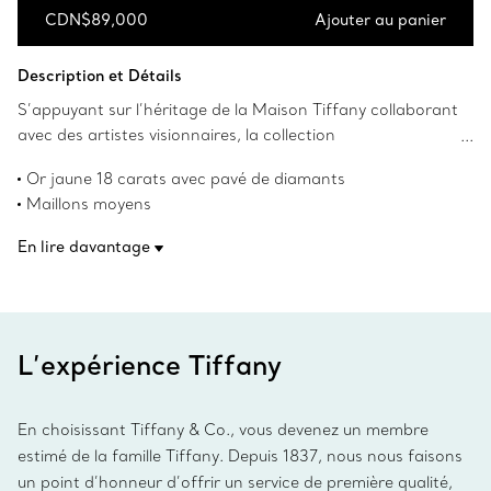
CDN$89,000
Ajouter au panier
Ajouter au panier
Description et Détails
S’appuyant sur l’héritage de la Maison Tiffany collaborant
avec des artistes visionnaires, la collection
Tiffany Titan by Pharrell Williams est une expression de la
Or jaune 18 carats avec pavé de diamants
rébellion comme catalyseur de créativité. Ces œuvres
Maillons moyens
s’inspirent de Poséidon et de son trident. Le motif
Longueur de 42,6 cm (16,75 po)
angulaire en forme de lance et les maillons légèrement
En lire davantage
Poids total en carats de 3,71
profilés sont fabriqués en or 18 carats pour créer un style
Numéro de produit:73469872
saisissant. Les pavés de diamants au sertissage en queue
de poisson permettent à la lumière d’entrer sous tous les
angles, optimisant ainsi la brillance.
L’expérience Tiffany
En choisissant Tiffany & Co., vous devenez un membre
estimé de la famille Tiffany. Depuis 1837, nous nous faisons
un point d’honneur d’offrir un service de première qualité,