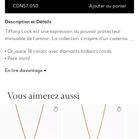
CDN$7,050
Ajouter au panier
Ajouter au panier
Description et Détails
Tiffany Lock est une expression du pouvoir protecteur
immuable de l’amour. La collection s’inspire d’un cadenas
tiré des archives de Tiffany datant de 1883. Symbole
Or jaune 18 carats avec diamants brillants ronds
universel de ce qui compte le plus, la collection Lock
Petit motif
incarne le désir de protéger ce qui est chéri. Pour un effet
Sur une chaîne ajustable de 40,6 cm à 45,7 cm (16 po à
des plus spectaculaires, agencez ce pendentif en or jaune
En lire davantage
18 po)
18 carats avec diamants à d’autres designs de la
Poids total en carats de 0,08
collection.
Numéro de produit:74365779
Vous aimerez aussi