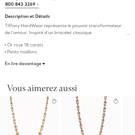
800 843 3269
.
Description et Détails
Tiffany HardWear représente le pouvoir transformateur
de l’amour. Inspiré d’un bracelet classique
de 1962 provenant des archives de la Maison Tiffany, le
Or rose 18 carats
modèle HardWear symbolise la résilience et la liberté
Petits maillons
d’esprit. Une chaîne audacieuse des maillons
Longueur de 45,7 cm (18 po)
emblématiques de Tiffany fait grande impression.
En lire davantage
Conception confortable et facile à porter
Numéro de produit:70353164
Vous aimerez aussi