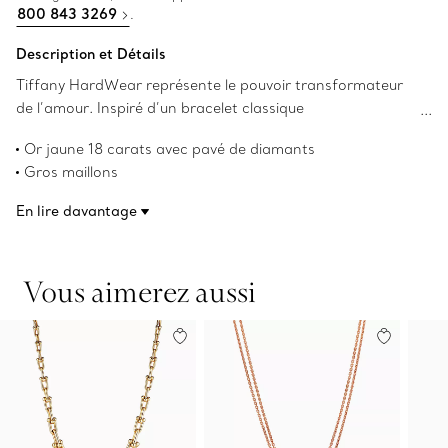
800 843 3269
.
Description et Détails
Tiffany HardWear représente le pouvoir transformateur
de l’amour. Inspiré d’un bracelet classique
de 1962 provenant des archives de la Maison Tiffany, le
Or jaune 18 carats avec pavé de diamants
modèle HardWear symbolise la résilience et la liberté
Gros maillons
d’esprit. Ce pendentif arbore des maillons emblématiques
Sur une chaîne de 40,6 cm (16 po)
de la collection en alliant remarquablement l’or jaune
En lire davantage
Poids total en carats de 0,74
18 carats très poli et un pavé de diamants. Portez cette
Conception confortable et facile à porter
création audacieuse seule ou agencez-la à d’autres
Numéro de produit:70353075
pendentifs pour un style surprenant.
Vous aimerez aussi