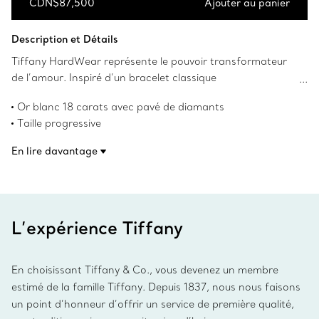
CDN$87,500
Ajouter au panier
Ajouter au panier
Description et Détails
Tiffany HardWear représente le pouvoir transformateur
de l’amour. Inspiré d’un bracelet classique
de 1962 provenant des archives de la Maison Tiffany, le
Or blanc 18 carats avec pavé de diamants
modèle HardWear symbolise la résilience et la liberté
Taille progressive
d’esprit. Cette création, savamment confectionnée en or
Longueur de 48,3 cm (19 po)
jaune 18 carats avec des diamants, a réinventé de
En lire davantage
Poids total en carats de 3,19
manière considérable les maillons emblématiques de
L’or blanc 18 carats de Tiffany est plaqué de rhodium pour
Tiffany, lui conférant ainsi une allure qui fera
en conserver l’éclat
certainement tourner bien des têtes.
Numéro de produit:72616065
L’expérience Tiffany
En choisissant Tiffany & Co., vous devenez un membre
estimé de la famille Tiffany. Depuis 1837, nous nous faisons
un point d’honneur d’offrir un service de première qualité,