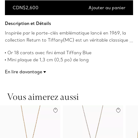
CDN$2,600
Ajouter au panier
Ajouter au panier
Description et Détails
Inspirée par le porte-clés emblématique lancé en 1969, la
collection Return to Tiffany(MC) est un véritable classique
réinventé. Un délicat duo de plaques gravées repose sur
Or 18 carats avec fini émail Tiffany Blue
une chaîne à maillons toute simple, évoquant élégance et
Mini plaque de 1,3 cm (0,5 po) de long
raffinement.
Sur une chaîne ajustable de 40,6 cm à 45,7 cm (16 po à
En lire davantage
18 po)
Reconnue instantanément, la teinte exclusive Tiffany Blue
du fini émail de ce design est aussi iconique que la marque
Vous aimerez aussi
elle-même depuis sa fondation en 1837
Numéro de produit:67800966