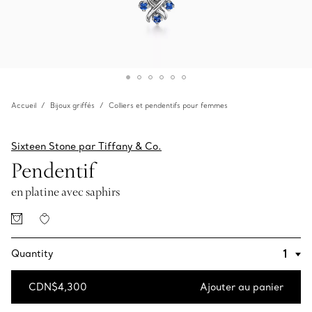
Accueil
Bijoux griffés
Colliers et pendentifs pour femmes
Sixteen Stone par Tiffany & Co.
Pendentif
en platine avec saphirs
Quantity
CDN$4,300
Ajouter au panier