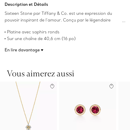
Ajouter au panier
Description et Détails
Sixteen Stone par Tiffany & Co. est une expression du
pouvoir inspirant de l’amour. Conçu par le légendaire
designer Jean Schlumberger en 1959, le motif en point de
Platine avec saphirs ronds
croix de la collection s’inspire de l’héritage de sa famille
Sur une chaîne de 40,6 cm (16 po)
dans les textiles. Les saphirs alternent avec des « X » en
Poids total en carats de 0,20
platine pour créer ce design éblouissant.
En lire davantage
Numéro de produit:62612053
Vous aimerez aussi