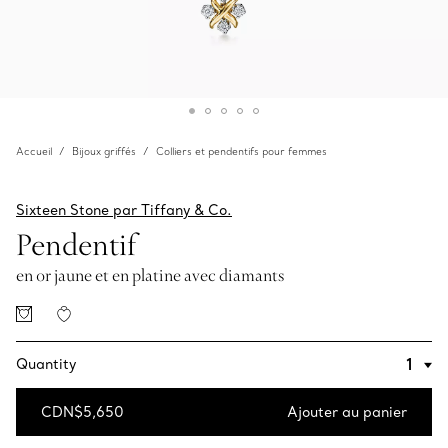
Accueil
Bijoux griffés
Colliers et pendentifs pour femmes
Sixteen Stone par Tiffany & Co.
Pendentif
en or jaune et en platine avec diamants
Quantity
CDN$5,650
Ajouter au panier