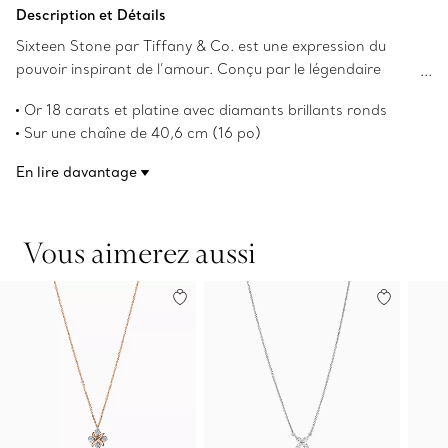
Ajouter au panier
Description et Détails
Sixteen Stone par Tiffany & Co. est une expression du
pouvoir inspirant de l’amour. Conçu par le légendaire
designer Jean Schlumberger en 1959, le motif en point de
Or 18 carats et platine avec diamants brillants ronds
croix de la collection s’inspire de l’héritage de sa famille
Sur une chaîne de 40,6 cm (16 po)
dans les textiles. Des diamants brillants ronds alternent
Poids total en carats de 0,21
avec des « X » en or pour former ce design éblouissant.
En lire davantage
Numéro de produit:60022674
Vous aimerez aussi