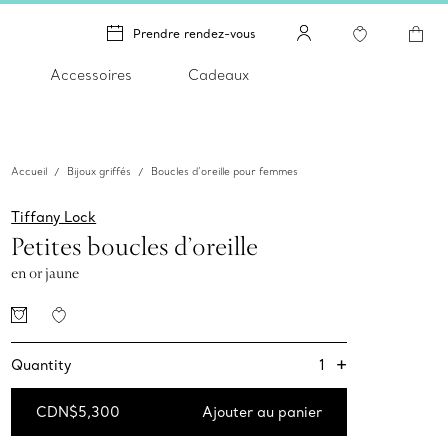
Prendre rendez-vous
Accessoires
Cadeaux
Accueil
Bijoux griffés
Boucles d’oreille pour femmes
Tiffany Lock
Petites boucles d’oreille
en or jaune
+
1
Quantity
CDN$5,300
Ajouter au panier