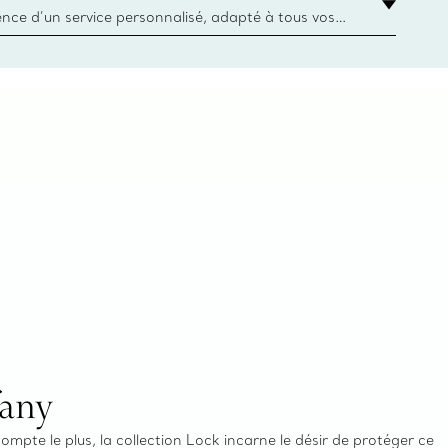
ience d’un service personnalisé, adapté à tous vos
 conseillers à la clientèle Tiffany & Co. Que ce soit
ne bague de fiançailles ou un cadeau, ou bien pour
z-vous virtuel ou en magasin, nous so
fany
ompte le plus, la collection Lock incarne le désir de protéger ce