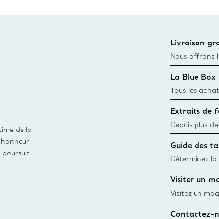
Livraison gra
Nous offrons la
toutes les com
La Blue Box
canadien et don
Tous les achat
une Tiffany Bl
Extraits de 
remonte à 1886
fabriqués à pa
Depuis plus de
timé de la
matières
façon responsa
d’honneur
Guide des tai
fabrication de
e poursuit
Déterminez la t
d’une bague gr
Visiter un m
window.tiffan
Visitez un mag
créations, les
Contactez-n
Trouver le mag