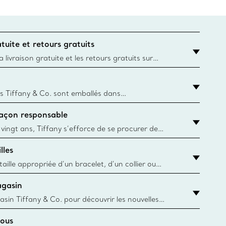
tuite et retours gratuits
 livraison gratuite et les retours gratuits sur
mandes Tiffany & Co. passées sur le site Web
t la destination est l’adresse d’un particulier.
s Tiffany & Co. sont emballés dans
ue Box. Bien que l'histoire de cet emballage célèbre
façon responsable
, toutes les Blue Box et sacs sont aujourd'hui
rtir de papier provenant de sources durables et de
 vingt ans, Tiffany s’efforce de se procurer de
ble les matériaux précieux utilisés dans la
lles
 ses bijoux. En apprendre davantage
aille appropriée d’un bracelet, d’un collier ou
âce au guide des tailles de Tiffany & Co.
agasin
y.authoredContent.sizeGuideDefaultCategoryName='rings';if(!
asin Tiffany & Co. pour découvrir les nouvelles
 collections emblématiques et bien plus encore.
ous
asin le plus près