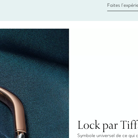
Faites l’expér
besoins par les
pour choisir u
fixer un rende
Lock par Tif
Symbole universel de ce qui c