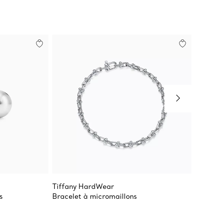
Tiffany HardWear
Tiffan
s
Bracelet à micromaillons
Créoles