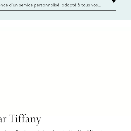
ience d’un service personnalisé, adapté à tous vos
 conseillers à la clientèle Tiffany & Co. Que ce soit
ne bague de fiançailles ou un cadeau, ou bien pour
z-vous virtuel ou en magasin, nous so
r Tiffany