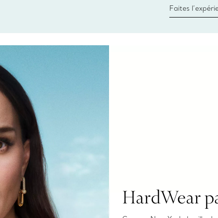
Faites l’expér
besoins par les
pour choisir u
fixer un rende
HardWear pa