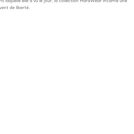
 laquelle elle a vu le jour, la collection HardWear incarne une
vent de liberté.