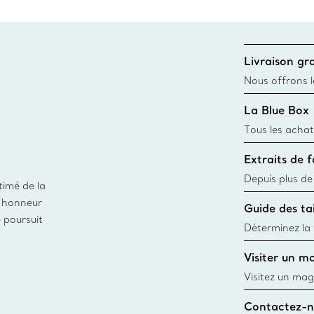
Livraison gra
Nous offrons la
toutes les com
La Blue Box
canadien et don
Tous les achat
une Tiffany Bl
Extraits de 
remonte à 1886
fabriqués à pa
Depuis plus de
timé de la
matières
façon responsa
d’honneur
Guide des tai
fabrication de
e poursuit
Déterminez la t
d’une bague gr
Visiter un m
window.tiffan
Visitez un mag
créations, les
Contactez-n
Trouver le mag