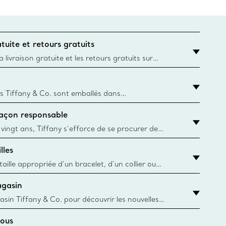
tuite et retours gratuits
 livraison gratuite et les retours gratuits sur
mandes Tiffany & Co. passées sur le site Web
t la destination est l’adresse d’un particulier.
s Tiffany & Co. sont emballés dans
ue Box. Bien que l'histoire de cet emballage célèbre
façon responsable
, toutes les Blue Box et sacs sont aujourd'hui
rtir de papier provenant de sources durables et de
 vingt ans, Tiffany s’efforce de se procurer de
ble les matériaux précieux utilisés dans la
lles
 ses bijoux. En apprendre davantage
aille appropriée d’un bracelet, d’un collier ou
âce au guide des tailles de Tiffany & Co.
agasin
y.authoredContent.sizeGuideDefaultCategoryName='rings';if(!
asin Tiffany & Co. pour découvrir les nouvelles
 collections emblématiques et bien plus encore.
ous
asin le plus près