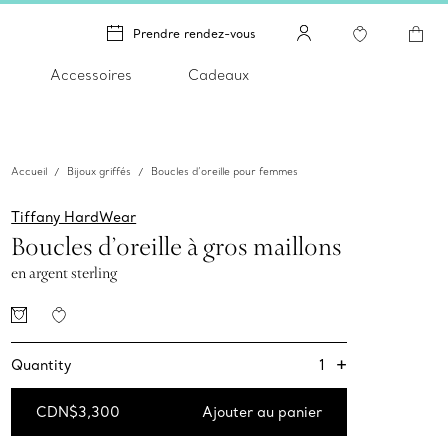
Prendre rendez-vous
Accessoires
Cadeaux
Accueil
Bijoux griffés
Boucles d’oreille pour femmes
Tiffany HardWear
Boucles d’oreille à gros maillons
en argent sterling
+
1
Quantity
CDN$3,300
Ajouter au panier