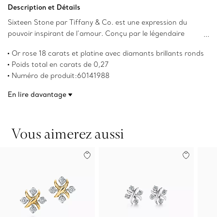
Ajouter au panier
Description et Détails
Sixteen Stone par Tiffany & Co. est une expression du
pouvoir inspirant de l’amour. Conçu par le légendaire
designer Jean Schlumberger en 1959, le motif en point de
Or rose 18 carats et platine avec diamants brillants ronds
croix de la collection s’inspire de l’héritage de sa famille
Poids total en carats de 0,27
dans les textiles. Des diamants brillants ronds alternent
Numéro de produit:60141988
avec des « X » en or rose pour former ce design
éblouissant.
En lire davantage
Vous aimerez aussi