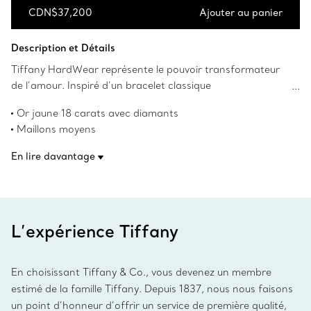
CDN$37,200
Ajouter au panier
Ajouter au panier
Description et Détails
Tiffany HardWear représente le pouvoir transformateur
de l’amour. Inspiré d’un bracelet classique
de 1962 provenant des archives de la Maison Tiffany, le
Or jaune 18 carats avec diamants
modèle HardWear symbolise la résilience et la liberté
Maillons moyens
d’esprit. Un jeu de tension, de proportions et de couleur,
Très petite taille pour le poignet
cette conception audacieuse met en valeur les maillons
En lire davantage
Convient aux poignets mesurant jusqu’à 13,3 cm (5,25 po)
emblématiques de la collection conçus en or jaune
Poids total en carats de 1,39
18 carats, avec deux maillons ornés de pavés de diamants.
Conception confortable et facile à porter
Portez ce bracelet seul ou superposez-le à d’autres
Numéro de produit:70881837
métaux précieux pour un contraste surprenant de
L’expérience Tiffany
nuances.
En choisissant Tiffany & Co., vous devenez un membre
estimé de la famille Tiffany. Depuis 1837, nous nous faisons
un point d’honneur d’offrir un service de première qualité,