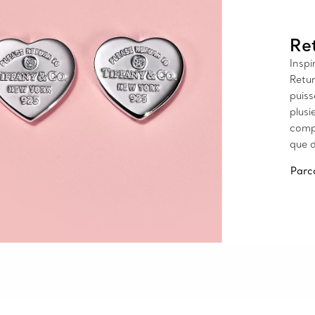
Re
Inspi
Retu
puiss
plusi
compr
que d
Parco