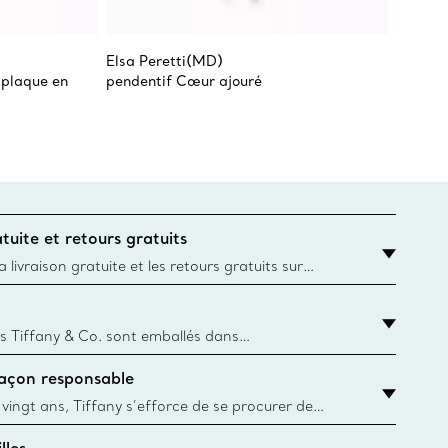
Elsa Peretti(MD)
Return 
 plaque en
pendentif Cœur ajouré
Bracele
tuite et retours gratuits
 livraison gratuite et les retours gratuits sur
mandes Tiffany & Co. passées sur le site Web
t la destination est l’adresse d’un particulier.
s Tiffany & Co. sont emballés dans
ue Box. Bien que l'histoire de cet emballage célèbre
façon responsable
, toutes les Blue Box et sacs sont aujourd'hui
rtir de papier provenant de sources durables et de
 vingt ans, Tiffany s’efforce de se procurer de
ble les matériaux précieux utilisés dans la