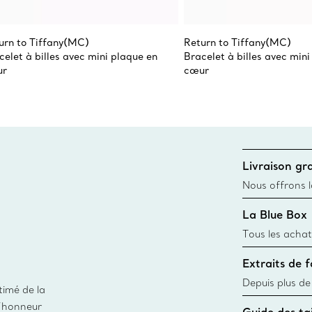
urn to Tiffany(MC)
Return to Tiffany(MC)
celet à billes avec mini plaque en
Bracelet à billes avec mini
ur
cœur
Livraison gra
Nous offrons la
toutes les com
La Blue Box
canadien et don
Tous les achat
une Tiffany Bl
Extraits de 
remonte à 1886
fabriqués à pa
Depuis plus de
timé de la
matières
façon responsa
d’honneur