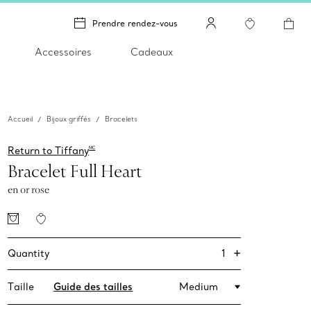
Prendre rendez-vous
Accessoires
Cadeaux
Accueil
Bijoux griffés
Bracelets
Return to Tiffany
MC
Bracelet Full Heart
en or rose
+
1
Quantity
Taille
Guide des tailles
Medium