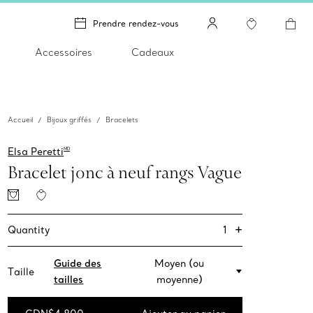
Prendre rendez-vous
Accessoires
Cadeaux
Accueil
Bijoux griffés
Bracelets
Elsa Peretti
MD
Bracelet jonc à neuf rangs Vague
+
1
Quantity
Guide des
Moyen (ou
Taille
tailles
moyenne)