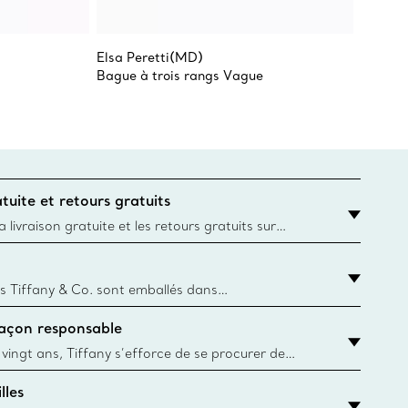
Elsa Peretti(MD)
Elsa Pe
Bague à trois rangs Vague
Bague 
tuite et retours gratuits
 livraison gratuite et les retours gratuits sur
mandes Tiffany & Co. passées sur le site Web
t la destination est l’adresse d’un particulier.
s Tiffany & Co. sont emballés dans
ue Box. Bien que l'histoire de cet emballage célèbre
façon responsable
, toutes les Blue Box et sacs sont aujourd'hui
rtir de papier provenant de sources durables et de
 vingt ans, Tiffany s’efforce de se procurer de
ble les matériaux précieux utilisés dans la
lles
 ses bijoux. En apprendre davantage