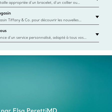
aille appropriée d’un bracelet, d’un collier ou
âce au guide des tailles de Tiffany & Co.
agasin
y.authoredContent.sizeGuideDefaultCategoryName='rings';if(!
asin Tiffany & Co. pour découvrir les nouvelles
 collections emblématiques et bien plus encore.
ous
asin le plus près
ience d’un service personnalisé, adapté à tous vos
 conseillers à la clientèle Tiffany & Co. Que ce soit
ne bague de fiançailles ou un cadeau, ou bien pour
z-vous virtuel ou en magasin, nous so
 par Elsa PerettiMD