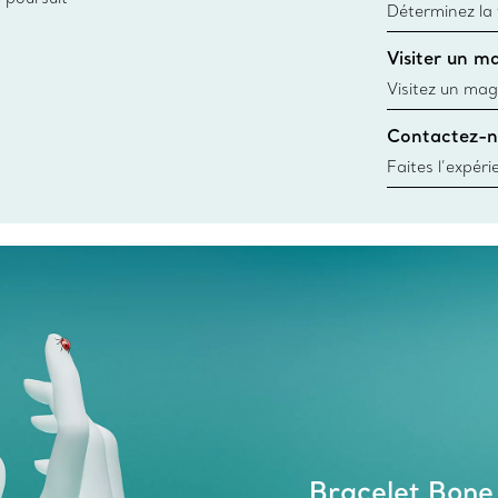
Déterminez la t
d’une bague gr
Visiter un m
window.tiffan
Visitez un mag
créations, les
Contactez-n
Trouver le mag
Faites l’expér
besoins par les
pour choisir u
fixer un rende
Bracelet Bone