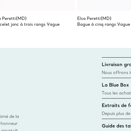
a Peretti(MD)
Elsa Peretti(MD)
celet jonc à trois rangs Vague
Bague à cinq rangs Vague
Livraison gra
Nous offrons la
toutes les com
La Blue Box
canadien et don
Tous les achat
une Tiffany Bl
Extraits de 
remonte à 1886
fabriqués à pa
Depuis plus de
timé de la
matières
façon responsa
d’honneur
Guide des tai
fabrication de
e poursuit