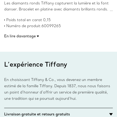
Les diamants ronds Tiffany capturent la lumière et la font
danser. Bracelet en platine avec diamants brillants ronds.
Les droits d’auteur sur les créations originales sont
Poids total en carat 0,15
détenus par Elsa Peretti(MD).
Numéro de produit:60099265
En lire davantage
L’expérience Tiffany
En choisissant Tiffany & Co., vous devenez un membre
estimé de la famille Tiffany. Depuis 1837, nous nous faisons
un point d’honneur d’offrir un service de première qualité,
une tradition qui se poursuit aujourd’hui.
Livraison gratuite et retours gratuits