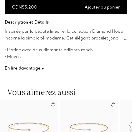
CDN$5,200
Ajouter au panier
Ajouter au panier
Description et Détails
Inspirée par la beauté linéaire, la collection Diamond Hoop
incarne la simplicité moderne. Cet élégant bracelet jonc
présente des extrémités qui se chevauchent, accentuées
Platine avec deux diamants brillants ronds
de diamants étincelants.
Moyen
Convient aux poignets mesurant jusqu’à 15,9 cm (6,25 po)
En lire davantage
Poids total en carats de 0,10
Les droits d’auteur sur les créations originales sont
détenus par Elsa Peretti.
Vous aimerez aussi
Numéro de produit:60409390