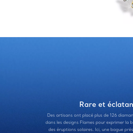
Rare et éclatan
Des artisans ont placé plus de 126 diaman
dans les designs Flames pour exprimer la 
des éruptions solaires. Ici, une bague pr