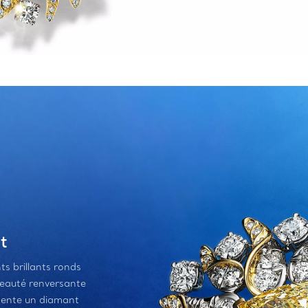
t
ts brillants ronds
beauté renversante
ésente un diamant