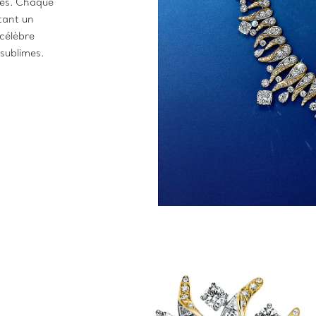
res. Chaque
ntant un
 célèbre
 sublimes.