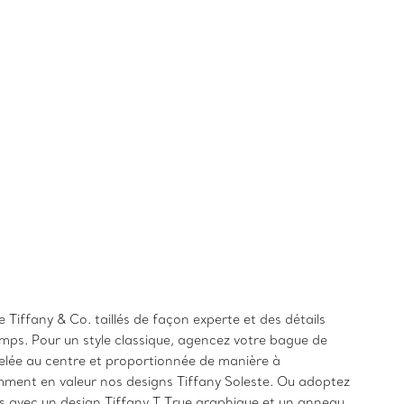
Tiffany & Co. taillés de façon experte et des détails
mps. Pour un style classique, agencez votre bague de
selée au centre et proportionnée de manière à
mment en valeur nos designs Tiffany Soleste. Ou adoptez
 avec un design Tiffany T True graphique et un anneau