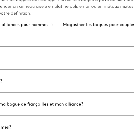
agencer un anneau ciselé en platine poli, en or ou en métaux mixt
tre définition.
s alliances pour hommes
Magasiner les bagues pour coupl
s?
ma bague de fiançailles et mon alliance?
emmes?