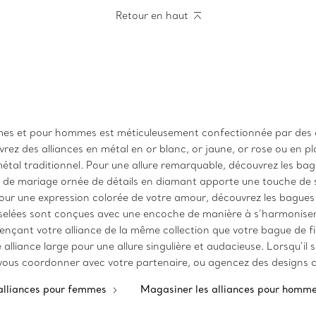
Retour en haut
mes et pour hommes est méticuleusement confectionnée par des a
ez des alliances en métal en or blanc, or jaune, or rose ou en plat
métal traditionnel. Pour une allure remarquable, découvrez les b
 de mariage ornée de détails en diamant apporte une touche de sc
 Pour une expression colorée de votre amour, découvrez les bagues
elées sont conçues avec une encoche de manière à s’harmoniser 
nçant votre alliance de la même collection que votre bague de fia
lliance large pour une allure singulière et audacieuse. Lorsqu’il
 vous coordonner avec votre partenaire, ou agencez des designs com
alliances pour femmes
Magasiner les alliances pour homm