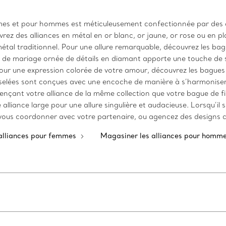
mes et pour hommes est méticuleusement confectionnée par des a
ez des alliances en métal en or blanc, or jaune, or rose ou en plat
métal traditionnel. Pour une allure remarquable, découvrez les b
 de mariage ornée de détails en diamant apporte une touche de sc
 Pour une expression colorée de votre amour, découvrez les bagues
elées sont conçues avec une encoche de manière à s’harmoniser 
nçant votre alliance de la même collection que votre bague de fia
lliance large pour une allure singulière et audacieuse. Lorsqu’il
 vous coordonner avec votre partenaire, ou agencez des designs com
alliances pour femmes
Magasiner les alliances pour homm