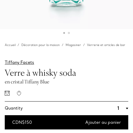
Accueil
Décoration pour la maison
Magasiner
Verrerie et articles de bar
Tiffany Facets
Verre à whisky soda
en cristal Tiffany Blue
Quantity
CDN$150
Ajouter au panier