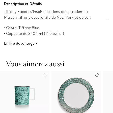
Ajouter au panier
Description et Détails
Tiffany Facets s’inspire des liens qu’entretient la
Maison Tiffany avec la ville de New York et de son
héritage dans le monde de l’amour et de l’engagement,
Cristal Tiffany Blue
sans oublier l’autorité de la marque en tant que première
Capacité de 340,1 ml (11,5 oz liq.)
pourvoyeuse de diamants exceptionnels et de gemmes
Convient au lave-vaisselle
colorées. Ce verre à whisky soda présente des détails à
En lire davantage
Numéro de produit:74624227
facettes qui rappellent les gemmes incomparables de
Tiffany.
Vous aimerez aussi