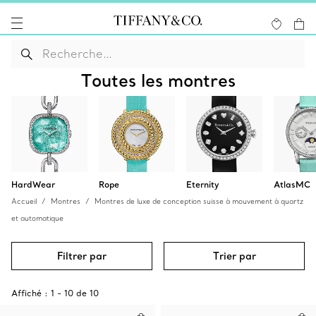
Toutes les montres
HardWear
Rope
Eternity
AtlasMC
Accueil
Montres
Montres de luxe de conception suisse à mouvement à quartz
et automatique
Filtrer par
Trier par
Affiché :
1
-
10
de
10