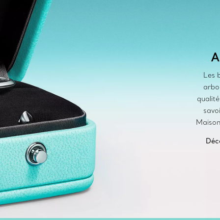
A
Les b
arbo
qualit
savoi
Maison 
Déco