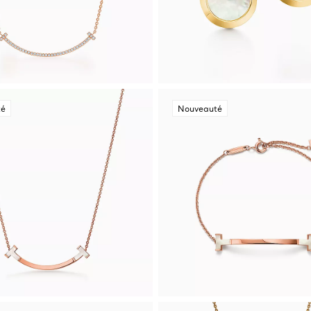
té
Nouveauté