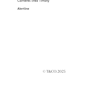
Carrières chez Tiffany
Alertline
© T&CO. 2025