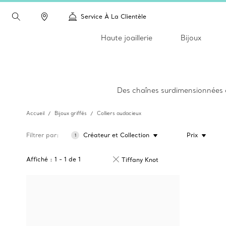
Service À La Clientèle
Haute joaillerie
Bijoux
Des chaînes surdimensionnées a
Accueil
Bijoux griffés
Colliers audacieux
Filtrer par
Créateur et Collection
Prix
1
Affiché :
1
-
1
de
1
Tiffany Knot