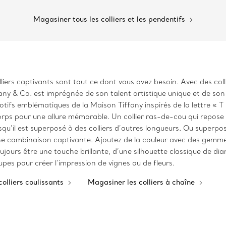
Magasiner tous les colliers et les pendentifs
olliers captivants sont tout ce dont vous avez besoin. Avec des col
iffany & Co. est imprégnée de son talent artistique unique et de so
otifs emblématiques de la Maison Tiffany inspirés de la lettre « 
 corps pour une allure mémorable. Un collier ras-de-cou qui repose
qu’il est superposé à des colliers d’autres longueurs. Ou superpos
une combinaison captivante. Ajoutez de la couleur avec des gemme
ujours être une touche brillante, d’une silhouette classique de dia
es pour créer l’impression de vignes ou de fleurs.
olliers coulissants
Magasiner les colliers à chaîne