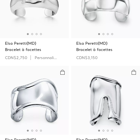
Elsa Peretti(MD)
Elsa Peretti(MD)
Bracelet à facettes
Bracelet à facettes
CDN$2,750
Personnaliser
CDN$3,150
Elsa Peretti(MD)
Elsa Peretti(MD)