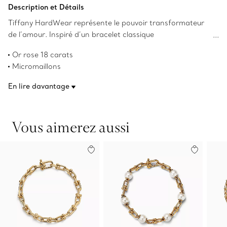
Description et Détails
Tiffany HardWear représente le pouvoir transformateur
de l’amour. Inspiré d’un bracelet classique
de 1962 provenant des archives de la Maison Tiffany, le
Or rose 18 carats
modèle HardWear symbolise la résilience et la liberté
Micromaillons
d’esprit. Les maillons emblématiques de la collection
Taille moyenne pour le poignet
forment ce bracelet raffiné.
En lire davantage
Convient aux poignets mesurant jusqu’à 15,9 cm (6,25 po)
Conception confortable et facile à porter
Numéro de produit:60416990
Vous aimerez aussi