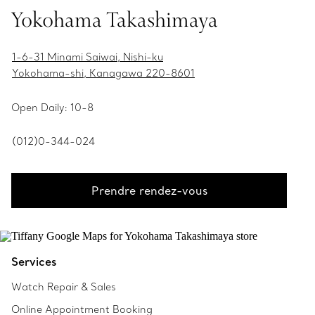
Yokohama Takashimaya
1-6-31 Minami Saiwai, Nishi-ku
Yokohama-shi, Kanagawa 220-8601
Open Daily: 10-8
(012)0-344-024
Prendre rendez-vous
Services
Watch Repair & Sales
Online Appointment Booking