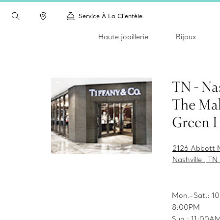
Service À La Clientèle
Haute joaillerie
Bijoux
TN - Nas
The Mal
Green H
2126 Abbott 
Nashville , TN
Mon.-Sat.: 
8:00PM
Sun.: 11:00