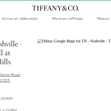
Amour et célébration
Montres raffinées
Maison
hville -
l at
ills
Martin Road
 37215
10:00AM-
AM-6:00PM