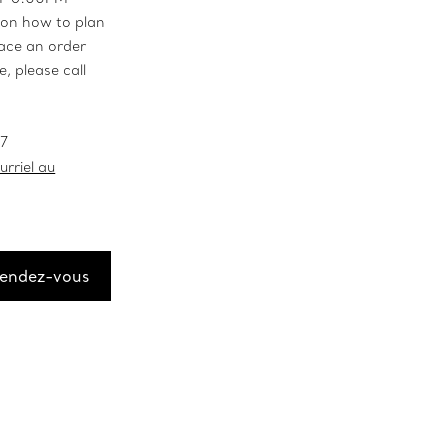
 on how to plan
place an order
, please call
47
rriel au
rendez-vous