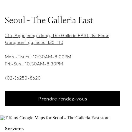
Seoul - The Galleria East
515, Apgujeong-dong, The Galleria EAST, 1st Floor
Gangnam-gu, Seoul 135-110
Mon.-Thurs.: 10:30AM-8:00PM
Fri.-Sun.: 10:30AM-8:30PM
(02-)6250-8620
Prendre rendez-vous
Services