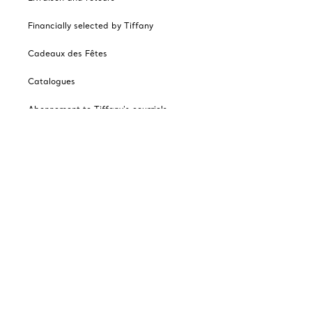
Financially selected by Tiffany
Cadeaux des Fêtes
Catalogues
Abonnement to Tiffany's courriels
Notre enterprise
Les autres sites Tiffany
choisir l’emplacement: Canada
© T&CO. 2025