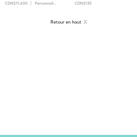
CDN$11,600
Personnaliser
CDN$135
Retour en haut