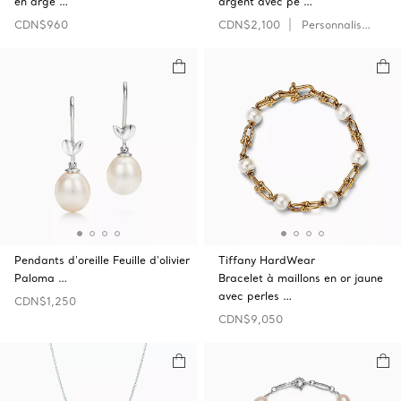
en arge …
argent avec pe …
CDN$960
CDN$2,100
Personnaliser
Pendants d'oreille Feuille d'olivier
Tiffany HardWear
Paloma …
Bracelet à maillons en or jaune
avec perles …
CDN$1,250
CDN$9,050