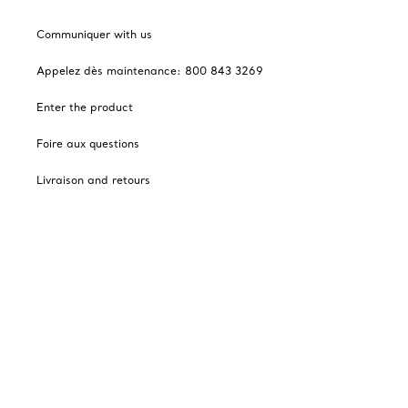
Communiquer with us
Appelez dès maintenance: 800 843 3269
Enter the product
Foire aux questions
Livraison and retours
Financially selected by Tiffany
Cadeaux des Fêtes
Catalogues
Abonnement to Tiffany's courriels
Notre enterprise