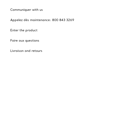
Communiquer with us
Appelez dès maintenance: 800 843 3269
Enter the product
Foire aux questions
Livraison and retours
Financially selected by Tiffany
Cadeaux des Fêtes
Catalogues
Abonnement to Tiffany's courriels
Notre enterprise